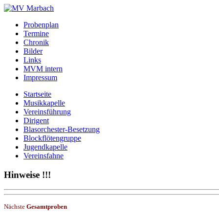
Probenplan
Termine
Chronik
Bilder
Links
MVM intern
Impressum
Startseite
Musikkapelle
Vereinsführung
Dirigent
Blasorchester-Besetzung
Blockflötengruppe
Jugendkapelle
Vereinsfahne
Hinweise !!!
Nächste
Gesamtproben